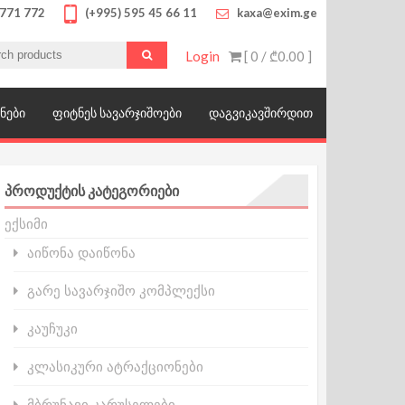
 771 772
(+995) 595 45 66 11
kaxa@exim.ge
Login
[ 0 /
₾0.00
]
ოწყობილობები, მრავალფეროვანი საბავშვო
ᲜᲔᲑᲘ
ᲤᲘᲢᲜᲔᲡ ᲡᲐᲕᲐᲠᲯᲘᲨᲝᲔᲑᲘ
ᲓᲐᲒᲕᲘᲙᲐᲕᲨᲘᲠᲓᲘᲗ
ᲞᲠᲝᲓᲣᲥᲢᲘᲡ ᲙᲐᲢᲔᲒᲝᲠᲘᲔᲑᲘ
ექსიმი
აიწონა დაიწონა
გარე სავარჯიშო კომპლექსი
კაუჩუკი
კლასიკური ატრაქციონები
მბრუნავი კარუსელები