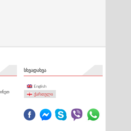
ᲡᲮᲕᲐᲓᲐᲮᲕᲐ
English
ძინეთ
ქართული