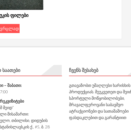
ჩუკის ფილები
ვრცლად
Ო ᲡᲐᲐᲗᲔᲑᲘ
ᲩᲕᲔᲜᲡ ᲨᲔᲡᲐᲮᲔᲑ
ი – შაბათი:
გთავაზობთ უმაღლესი ხარისხის
17:00
პროდუქციას. შეუკვეთეთ და შეი
სპორტული მოწყობილობები,
 რეკვიზიტები
მრავალფეროვანი საბავშვო
იმ მეიდ”
ატრაქციონები და სათამაშოები
ლი მისამართი:
ფასდაკლებით და გარანტიით
ელო, თბილისი, დიდუბის
სტანისლავსკის ქ., #5, ბ. 28