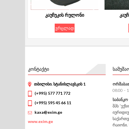
კაუჩუკის რულონი
კაუ
ვრცლად
ᲙᲝᲜᲢᲐᲥᲢᲘ
ᲡᲐᲛᲣᲨᲐ
თბილისი. სტანისლავსკის 1
ორშაბათ
08:00 – 
(+995) 577 771 772
საბანკო
(+995) 595 45 66 11
შპს “ექს
იურიდიუ
kaxa@exim.ge
საქართვ
www.
exim.ge
რაიონი, 