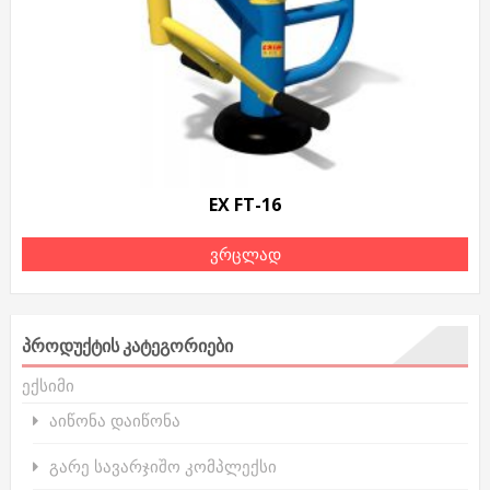
EX FT-16
ვრცლად
ᲞᲠᲝᲓᲣᲥᲢᲘᲡ ᲙᲐᲢᲔᲒᲝᲠᲘᲔᲑᲘ
ექსიმი
აიწონა დაიწონა
გარე სავარჯიშო კომპლექსი