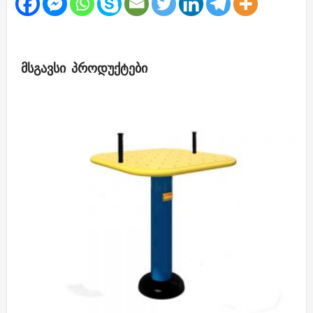
ᲛᲡᲒᲐᲕᲡᲘ ᲞᲠᲝᲓᲣᲥᲢᲔᲑᲘ