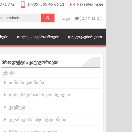
 771 772
(+995) 595 45 66 11
kaxa@exim.ge
Login
[ 0 /
₾0.00
]
ოწყობილობები, მრავალფეროვანი საბავშვო
ᲜᲔᲑᲘ
ᲤᲘᲢᲜᲔᲡ ᲡᲐᲕᲐᲠᲯᲘᲨᲝᲔᲑᲘ
ᲓᲐᲒᲕᲘᲙᲐᲕᲨᲘᲠᲓᲘᲗ
ᲞᲠᲝᲓᲣᲥᲢᲘᲡ ᲙᲐᲢᲔᲒᲝᲠᲘᲔᲑᲘ
ექსიმი
აიწონა დაიწონა
გარე სავარჯიშო კომპლექსი
კაუჩუკი
კლასიკური ატრაქციონები
მბრუნავი კარუსელები