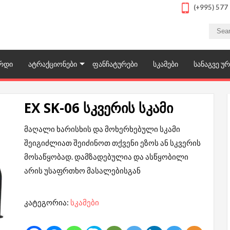
(+995) 577
იდი
ესი ხარისხის პროდუქციას. შეუკვეთეთ და შეიძინეთ სპორტული მ
 სათამაშოები ფასდაკლებით და გარანტიით
ᲔᲠᲓᲘ
ᲐᲢᲠᲐᲥᲪᲘᲝᲜᲔᲑᲘ
ᲤᲐᲜᲩᲐᲢᲣᲠᲔᲑᲘ
ᲡᲙᲐᲛᲔᲑᲘ
ᲡᲐᲜᲐᲒᲕᲔ ᲣᲠ
EX SK-06 სკვერის სკამი
მაღალი ხარისხის და მოხერხებული სკამი
შეიგიძლიათ შეიძინოთ თქვენი ეზოს ან სკვერის
მოსაწყობად. დამზადებულია და ასწყობილი
არის უსაფრთხო მასალებისგან
კატეგორია:
სკამები