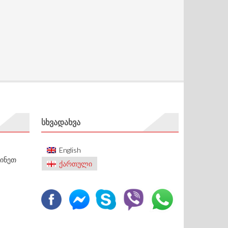
ᲡᲮᲕᲐᲓᲐᲮᲕᲐ
English
ძინეთ
ქართული