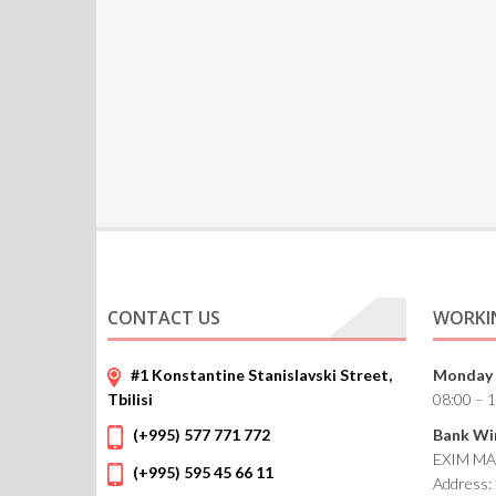
CONTACT US
WORKI
#1 Konstantine Stanislavski Street,
Monday 
Tbilisi
08:00 – 
(+995) 577 771 772
Bank Wir
EXIM MA
(+995) 595 45 66 11
Address: