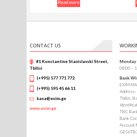
Read more
CONTACT US
WORKI
#1 Konstantine Stanislavski Street,
Monday 
Tbilisi
08:00 – 
(+995) 577 771 772
Bank Wir
EXIM MA
(+995) 595 45 66 11
Address:
Tbilizi, S
kaxa@exim.ge
Identific
www.
exim.ge
TBC Ban
Bank Co
Account 
GE56TB