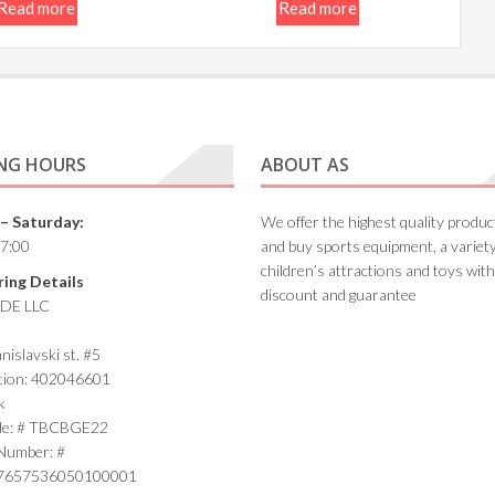
Read more
Read more
NG HOURS
ABOUT AS
– Saturday:
We offer the highest quality produ
17:00
and buy sports equipment, a variety
children’s attractions and toys with
ing Details
discount and guarantee
DE LLC
tanislavski st. #5
ation: 402046601
k
de: # TBCBGE22
Number: #
7657536050100001