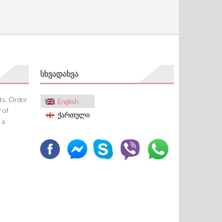
ᲡᲮᲕᲐᲓᲐᲮᲕᲐ
cts. Order
English
 of
ქართული
 a