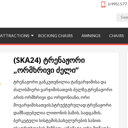
(+995) 577
E
ესი ხარისხის პროდუქციას. შეუკვეთეთ და შეიძინეთ სპორტული მ
 სათამაშოები ფასდაკლებით და გარანტიით
ATTRACTIONS
ROCKING CHAIRS
AWNINGS
CHAIRS
(SKA24) ტრენაჟორი
„ორმხრივი ძელი”
ტრენაჟორი განკუთვნილია ტანვარჯიშისა და
ძალისმიერი ვარჯიშისათვის ძელზე.ტრენაჟორი
არის ორმხრივი და ორდონიანი, ორი
მოვარჯიშისათვის.სტრუქტურულად ტრენაჟორი
დამზადებულია ლითონის ბაზის, სადგამის,
ბერკეტული სისტემის,სახელურების სახით.
უსაფრთხოების მიზნით, კინემატიკური მოწყობა