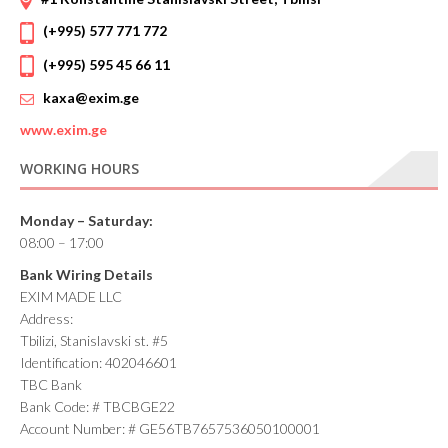
(+995) 577 771 772
(+995) 595 45 66 11
kaxa@exim.ge
www.
exim.ge
WORKING HOURS
Monday – Saturday:
08:00 – 17:00
Bank Wiring Details
EXIM MADE LLC
Address:
Tbilizi, Stanislavski st. #5
Identification: 402046601
TBC Bank
Bank Code: # TBCBGE22
Account Number: # GE56TB7657536050100001