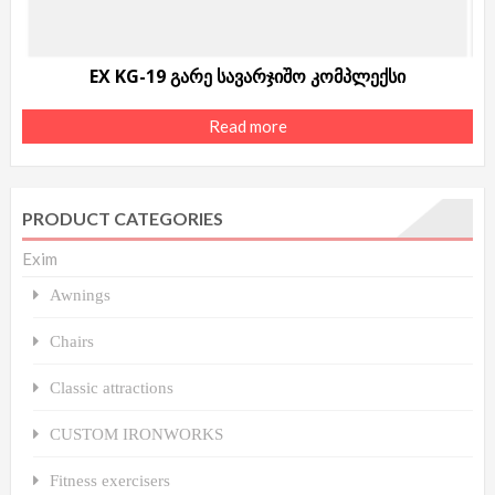
EX KG-19 გარე სავარჯიშო კომპლექსი
Read more
PRODUCT CATEGORIES
Exim
Awnings
Chairs
Classic attractions
CUSTOM IRONWORKS
Fitness exercisers