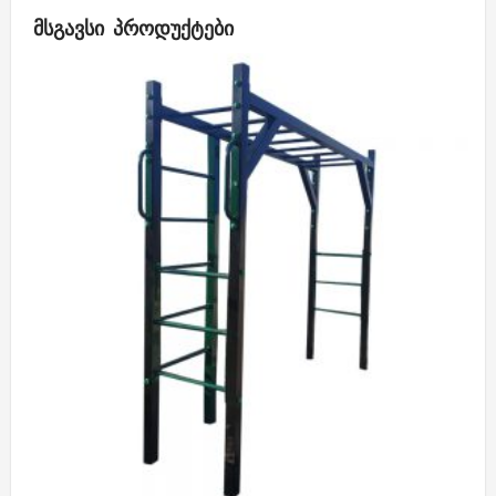
ᲛᲡᲒᲐᲕᲡᲘ ᲞᲠᲝᲓᲣᲥᲢᲔᲑᲘ