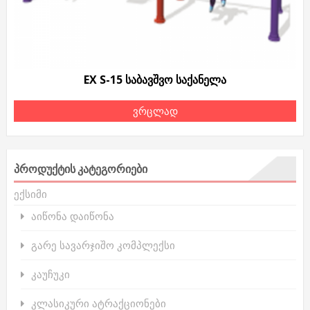
EX S-15 საბავშვო საქანელა
ვრცლად
ᲞᲠᲝᲓᲣᲥᲢᲘᲡ ᲙᲐᲢᲔᲒᲝᲠᲘᲔᲑᲘ
ექსიმი
აიწონა დაიწონა
გარე სავარჯიშო კომპლექსი
კაუჩუკი
კლასიკური ატრაქციონები