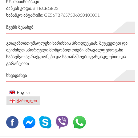
ს.ს. თიბისი ბანკი
ბანკის კოდი: # TBCBGE22
საბანკო ანგარიში: GE56TB7657536050100001
ᲩᲕᲔᲜᲡ ᲨᲔᲡᲐᲮᲔᲑ
გთავაზობთ უმაღლესი ხარისხის პროდუქციას. შეუკვეთეთ და
შეიძინეთ სპორტული მოწყობილობები, მრავალფეროვანი
საბავშვო ატრაქციონები და სათამაშოები ფასდაკლებით და
გარანტიით
ᲡᲮᲕᲐᲓᲐᲮᲕᲐ
English
ქართული