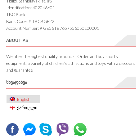
Tbilizi, Stanislavski st. #5
Identification: 402046601
TBC Bank
Bank Code: # TBCBGE22
Account Number: # GE56TB7657536050100001
ABOUT AS
We offer the highest quality products. Order and buy sports
equipment, a variety of children’s attractions and toys with a discount
and guarantee
ᲡᲮᲕᲐᲓᲐᲮᲕᲐ
English
ქართული