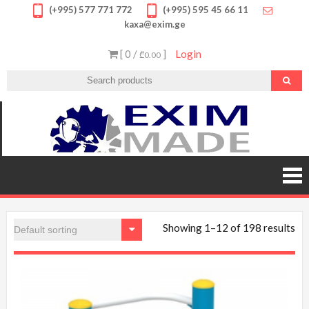
Skip
(+995) 577 771 772
(+995) 595 45 66 11
kaxa@exim.ge
to
content
[ 0 /
]
Login
₾0.00
EXIM
გთავა
უმაღლ
MADE
ხარის
პროდუქ
შეუკვეთ
შეიძი
სპორტ
მოწყობილ
Showing 1–12 of 198 results
მრავალფე
საბავ
ატრაქციო
სათამა
ფასდაკლე
გარან