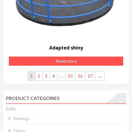
Adapted shiny
Read more
1
2
3
4
…
15
16
17
→
PRODUCT CATEGORIES
Exim
Awnings
Chairs