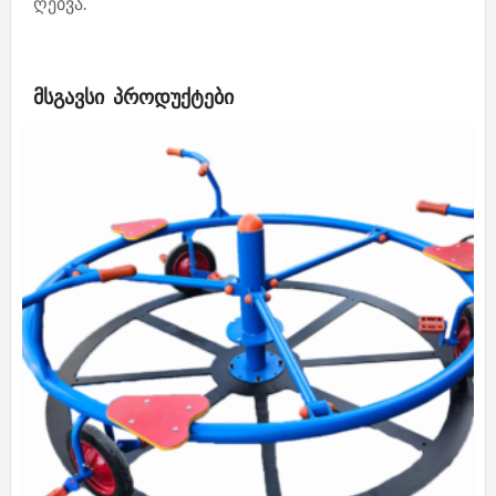
ღებვა.
ᲛᲡᲒᲐᲕᲡᲘ ᲞᲠᲝᲓᲣᲥᲢᲔᲑᲘ