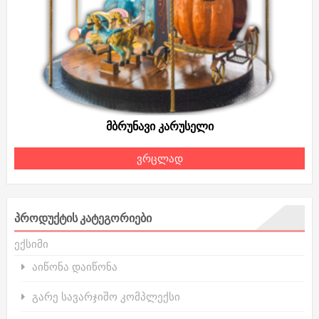
მბრუნავი კარუსელი
ვრცლად
ᲞᲠᲝᲓᲣᲥᲢᲘᲡ ᲙᲐᲢᲔᲒᲝᲠᲘᲔᲑᲘ
ექსიმი
აიწონა დაიწონა
გარე სავარჯიშო კომპლექსი