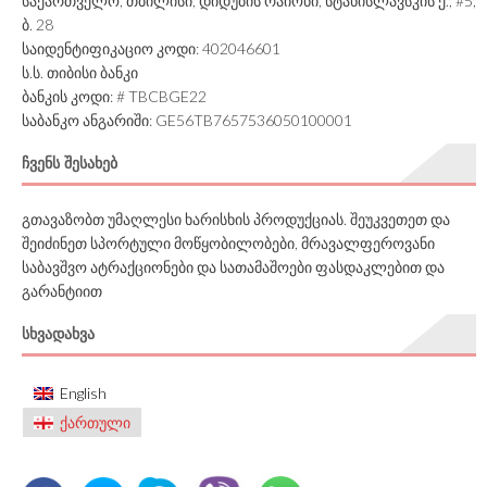
საქართველო, თბილისი, დიდუბის რაიონი, სტანისლავსკის ქ., #5,
ბ. 28
საიდენტიფიკაციო კოდი: 402046601
ს.ს. თიბისი ბანკი
ბანკის კოდი: # TBCBGE22
საბანკო ანგარიში: GE56TB7657536050100001
ᲩᲕᲔᲜᲡ ᲨᲔᲡᲐᲮᲔᲑ
გთავაზობთ უმაღლესი ხარისხის პროდუქციას. შეუკვეთეთ და
შეიძინეთ სპორტული მოწყობილობები, მრავალფეროვანი
საბავშვო ატრაქციონები და სათამაშოები ფასდაკლებით და
გარანტიით
ᲡᲮᲕᲐᲓᲐᲮᲕᲐ
English
ქართული