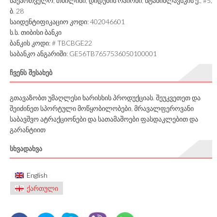
საქართველო, თბილისი, დიდუბის რაიონი, სტანისლავსკის ქ., #5,
ბ. 28
საიდენტიფიკაციო კოდი: 402046601
ს.ს. თიბისი ბანკი
ბანკის კოდი: # TBCBGE22
საბანკო ანგარიში: GE56TB7657536050100001
ᲩᲕᲔᲜᲡ ᲨᲔᲡᲐᲮᲔᲑ
გთავაზობთ უმაღლესი ხარისხის პროდუქციას. შეუკვეთეთ და
შეიძინეთ სპორტული მოწყობილობები, მრავალფეროვანი
საბავშვო ატრაქციონები და სათამაშოები ფასდაკლებით და
გარანტიით
ᲡᲮᲕᲐᲓᲐᲮᲕᲐ
English
ქართული