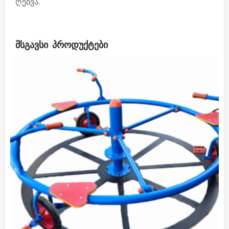
ღებვა.
ᲛᲡᲒᲐᲕᲡᲘ ᲞᲠᲝᲓᲣᲥᲢᲔᲑᲘ