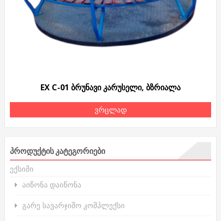
EX C-01 ბრუნავი კარუსელი, ბზრიალა
ვრცლად
ᲞᲠᲝᲓᲣᲥᲢᲘᲡ ᲙᲐᲢᲔᲒᲝᲠᲘᲔᲑᲘ
ექსიმი
აიწონა დაიწონა
გარე სავარჯიშო კომპლექსი